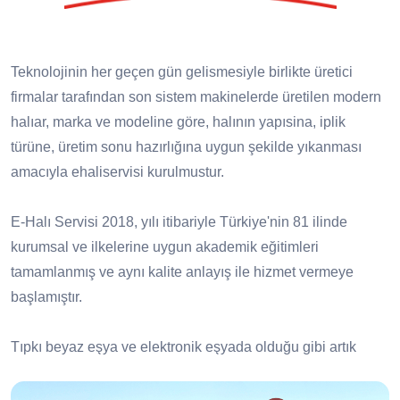
Teknolojinin her geçen gün gelismesiyle birlikte üretici
firmalar tarafından son sistem makinelerde üretilen modern
halıar, marka ve modeline göre, halının yapısina, iplik
türüne, üretim sonu hazırlığına uygun şekilde yıkanması
amacıyla ehaliservisi kurulmustur.
E-Halı Servisi 2018, yılı itibariyle Türkiye'nin 81 ilinde
kurumsal ve ilkelerine uygun akademik eğitimleri
tamamlanmış ve aynı kalite anlayış ile hizmet vermeye
başlamıştır.
Tıpkı beyaz eşya ve elektronik eşyada olduğu gibi artık
halıda da servis ağı var! E-Halı Servisi olarak servisi
olduğumuz tüm markaların yıkama, bakım, onarım ve saçak