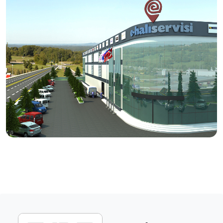
tamir işlemlerini, usta eller ve modern tesislerde titizlikle
hizmetinize sunuyoruz.
Vizyonumuz
Halı bakımında, doğru ürün ve doğru yöntem ile kaliteli
bakım ve temizlik hizmetinin yayılması.
Üretici firmanın itibarını ve halının markasını koruyan
anlayışı kazanmış servislerin desteklenmesi.
Ülke çapında aynı anlayış ve sistem ile yürüyen,
tüketicilerin tercihi haline gelecek bir servis ağı
oluşturulması.
Dış pazarlarda rakipleriyle boy ölçüşebilecek etkin
birliktelikler kurulması.