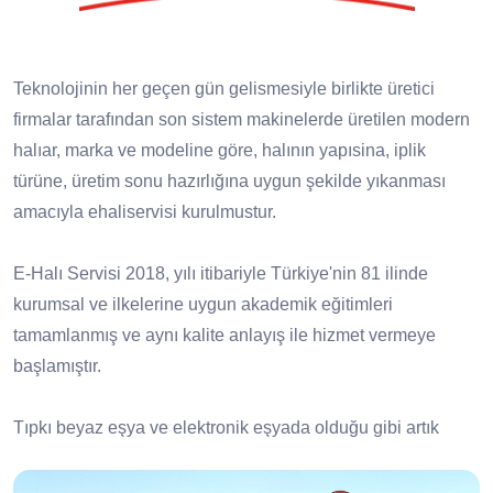
Teknolojinin her geçen gün gelismesiyle birlikte üretici
firmalar tarafından son sistem makinelerde üretilen modern
halıar, marka ve modeline göre, halının yapısina, iplik
türüne, üretim sonu hazırlığına uygun şekilde yıkanması
amacıyla ehaliservisi kurulmustur.
E-Halı Servisi 2018, yılı itibariyle Türkiye'nin 81 ilinde
kurumsal ve ilkelerine uygun akademik eğitimleri
tamamlanmış ve aynı kalite anlayış ile hizmet vermeye
başlamıştır.
Tıpkı beyaz eşya ve elektronik eşyada olduğu gibi artık
halıda da servis ağı var! E-Halı Servisi olarak servisi
olduğumuz tüm markaların yıkama, bakım, onarım ve saçak