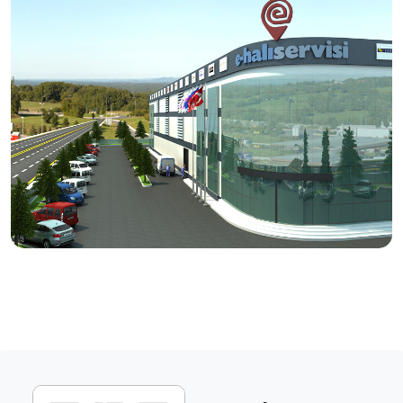
tamir işlemlerini, usta eller ve modern tesislerde titizlikle
hizmetinize sunuyoruz.
Vizyonumuz
Halı bakımında, doğru ürün ve doğru yöntem ile kaliteli
bakım ve temizlik hizmetinin yayılması.
Üretici firmanın itibarını ve halının markasını koruyan
anlayışı kazanmış servislerin desteklenmesi.
Ülke çapında aynı anlayış ve sistem ile yürüyen,
tüketicilerin tercihi haline gelecek bir servis ağı
oluşturulması.
Dış pazarlarda rakipleriyle boy ölçüşebilecek etkin
birliktelikler kurulması.