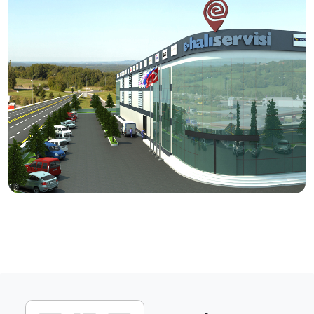
tamir işlemlerini, usta eller ve modern tesislerde titizlikle
hizmetinize sunuyoruz.
Vizyonumuz
Halı bakımında, doğru ürün ve doğru yöntem ile kaliteli
bakım ve temizlik hizmetinin yayılması.
Üretici firmanın itibarını ve halının markasını koruyan
anlayışı kazanmış servislerin desteklenmesi.
Ülke çapında aynı anlayış ve sistem ile yürüyen,
tüketicilerin tercihi haline gelecek bir servis ağı
oluşturulması.
Dış pazarlarda rakipleriyle boy ölçüşebilecek etkin
birliktelikler kurulması.