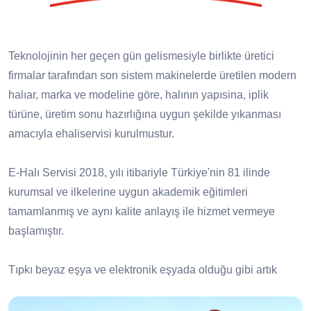
Teknolojinin her geçen gün gelismesiyle birlikte üretici
firmalar tarafından son sistem makinelerde üretilen modern
halıar, marka ve modeline göre, halının yapısina, iplik
türüne, üretim sonu hazırlığına uygun şekilde yıkanması
amacıyla ehaliservisi kurulmustur.
E-Halı Servisi 2018, yılı itibariyle Türkiye'nin 81 ilinde
kurumsal ve ilkelerine uygun akademik eğitimleri
tamamlanmış ve aynı kalite anlayış ile hizmet vermeye
başlamıştır.
Tıpkı beyaz eşya ve elektronik eşyada olduğu gibi artık
halıda da servis ağı var! E-Halı Servisi olarak servisi
olduğumuz tüm markaların yıkama, bakım, onarım ve saçak