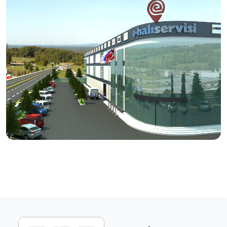
tamir işlemlerini, usta eller ve modern tesislerde titizlikle
hizmetinize sunuyoruz.
Vizyonumuz
Halı bakımında, doğru ürün ve doğru yöntem ile kaliteli
bakım ve temizlik hizmetinin yayılması.
Üretici firmanın itibarını ve halının markasını koruyan
anlayışı kazanmış servislerin desteklenmesi.
Ülke çapında aynı anlayış ve sistem ile yürüyen,
tüketicilerin tercihi haline gelecek bir servis ağı
oluşturulması.
Dış pazarlarda rakipleriyle boy ölçüşebilecek etkin
birliktelikler kurulması.