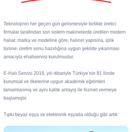
Teknolojinin her geçen gün gelismesiyle birlikte üretici
firmalar tarafından son sistem makinelerde üretilen modern
halıar, marka ve modeline göre, halının yapısina, iplik
türüne, üretim sonu hazırlığına uygun şekilde yıkanması
amacıyla ehaliservisi kurulmustur.
E-Halı Servisi 2018, yılı itibariyle Türkiye'nin 81 ilinde
kurumsal ve ilkelerine uygun akademik eğitimleri
tamamlanmış ve aynı kalite anlayış ile hizmet vermeye
başlamıştır.
Tıpkı beyaz eşya ve elektronik eşyada olduğu gibi artık
halıda da servis ağı var! E-Halı Servisi olarak servisi
olduğumuz tüm markaların yıkama, bakım, onarım ve saçak