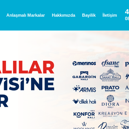
4
Anlaşmalı Markalar
Hakkımızda
Bayilik
İletişim
0