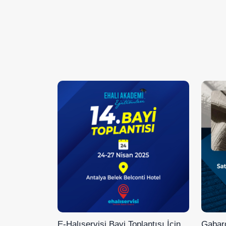
E-Halıservisi Bayi Toplantısı İçin
Gabard