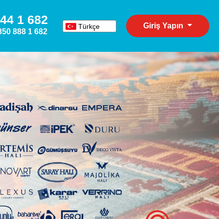
44 1 682
Giriş Yapın
Türkçe
850 888 1 682
English
Español
Deutsch
Русский
عربي