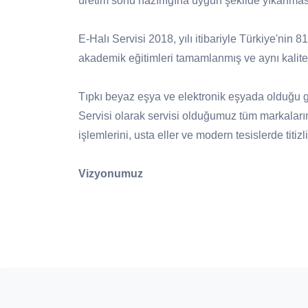
üretim sonu hazırlığına uygun şekilde yıkanmas
E-Halı Servisi 2018, yılı itibariyle Türkiye'nin 
akademik eğitimleri tamamlanmış ve aynı kalite 
Tıpkı beyaz eşya ve elektronik eşyada olduğu gib
Servisi olarak servisi olduğumuz tüm markaları
işlemlerini, usta eller ve modern tesislerde titi
Vizyonumuz
Halı bakımında, doğru ürün ve doğru yöntem 
yayılması.
Üretici firmanın itibarını ve halının markas
desteklenmesi.
Ülke çapında aynı anlayış ve sistem ile yürü