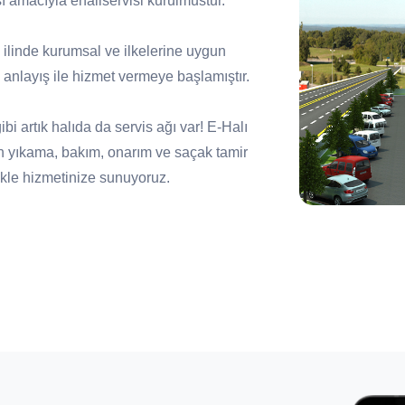
ı amacıyla ehaliservisi kurulmustur.
81 ilinde kurumsal ve ilkelerine uygun
anlayış ile hizmet vermeye başlamıştır.
i artık halıda da servis ağı var! E-Halı
n yıkama, bakım, onarım ve saçak tamir
zlikle hizmetinize sunuyoruz.
ile kaliteli bakım ve temizlik hizmetinin
ını koruyan anlayışı kazanmış servislerin
yen, tüketicilerin tercihi haline gelecek bir