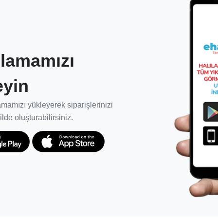
k etkin birliktelikler kurulması.
lamamızı
 halısının, doğru ürün ve metotlarla
eyin
 ödün vermeden kullanım ömrünü en üst
mamızı yükleyerek siparişlerinizi
 ve müşteriler için garanti süresi
ilde oluşturabilirsiniz.
i sağlıyoruz.
rda başarıyla hizmet vermesi için yeniden
kapsamlı şekilde bilgilenmelerini,
lerini desteklemek için ekibimizi kuruyor ve