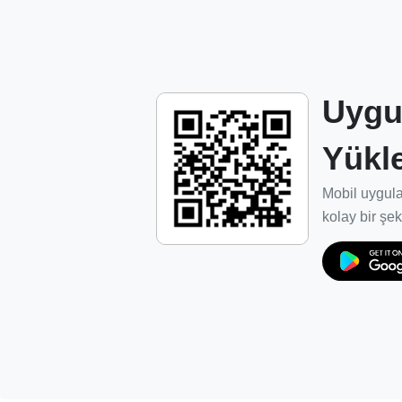
servis ağı oluşturulması.
Dış pazarlarda rakipleriyle boy ölçüşebilece
Misyonumuz
Uygu
Dünya pazarında kalitesini ispat etmiş Türk
Yükl
bakımını yaparak, estetik ve kalitesinden
seviyeye yükseltiyoruz.
Mobil uygula
Bakım ve temizlik işleminin marka sahipleri
kolay bir şek
kapsamında ve güven ortamında gelişmesin
E-Halı Servisi ağı ve hizmetlerinin iç paza
yapılanıyoruz.
Sisteme dahil olan temizlik firmalarının en 
gelişmelerini ve uygun yatırımlara yönelme
sektörün standartlarını oluşturuyoruz.