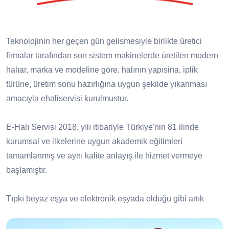
Teknolojinin her geçen gün gelismesiyle birlikte üretici
firmalar tarafından son sistem makinelerde üretilen modern
halıar, marka ve modeline göre, halının yapısina, iplik
türüne, üretim sonu hazırlığına uygun şekilde yıkanması
amacıyla ehaliservisi kurulmustur.
E-Halı Servisi 2018, yılı itibariyle Türkiye'nin 81 ilinde
kurumsal ve ilkelerine uygun akademik eğitimleri
tamamlanmış ve aynı kalite anlayış ile hizmet vermeye
başlamıştır.
Tıpkı beyaz eşya ve elektronik eşyada olduğu gibi artık
halıda da servis ağı var! E-Halı Servisi olarak servisi
olduğumuz tüm markaların yıkama, bakım, onarım ve saçak