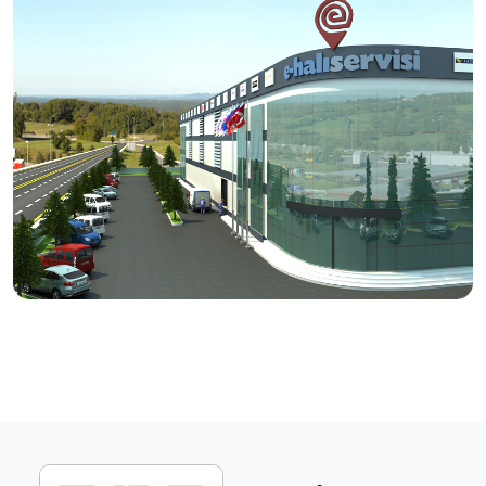
tamir işlemlerini, usta eller ve modern tesislerde titizlikle
hizmetinize sunuyoruz.
Vizyonumuz
Halı bakımında, doğru ürün ve doğru yöntem ile kaliteli
bakım ve temizlik hizmetinin yayılması.
Üretici firmanın itibarını ve halının markasını koruyan
anlayışı kazanmış servislerin desteklenmesi.
Ülke çapında aynı anlayış ve sistem ile yürüyen,
tüketicilerin tercihi haline gelecek bir servis ağı
oluşturulması.
Dış pazarlarda rakipleriyle boy ölçüşebilecek etkin
birliktelikler kurulması.