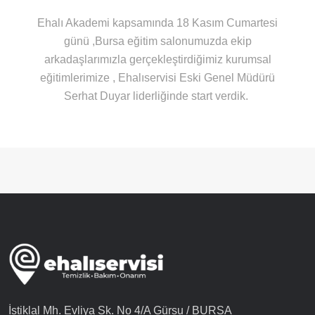
Ehalı Akademi kapsamında 18 Kasım Cumartesi
günü ,Bursa eğitim salonumuzda ekip
arkadaşlarımızla gerçekleştirdiğimiz kurumsal
eğitimlerimize , Ehalıservisi Eski Genel Müdürü
Serhat Duyar liderliğinde start verdik.
İstiklal Mh. Evliya Sk. No 4/A Gürsu / BURSA