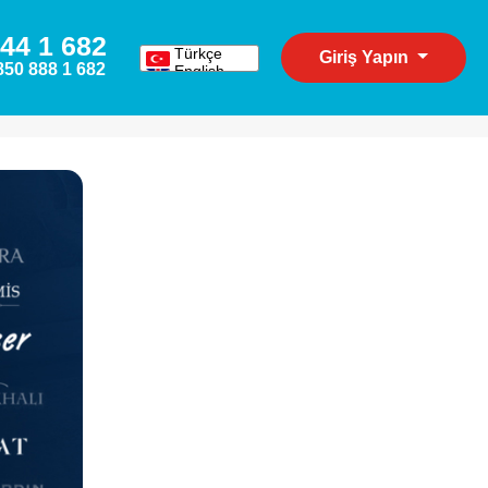
44 1 682
Türkçe
Giriş Yapın
850 888 1 682
English
Español
Deutsch
Русский
عربي