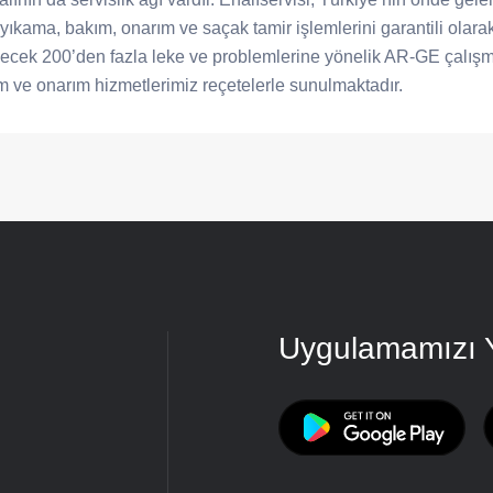
alı yıkama, bakım, onarım ve saçak tamir işlemlerini garantili ola
abilecek 200’den fazla leke ve problemlerine yönelik AR-GE çalı
ım ve onarım hizmetlerimiz reçetelerle sunulmaktadır.
Uygulamamızı 