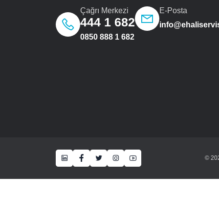
Çağrı Merkezi
E-Posta
444 1 682
info@ehaliservi
0850 888 1 682
© 202