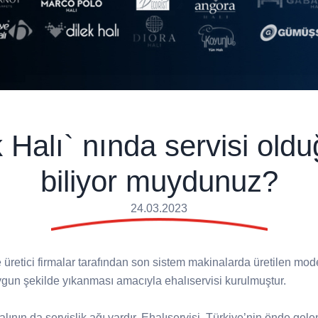
k Halı` nında servisi old
biliyor muydunuz?
24.03.2023
 üretici firmalar tarafından son sistem makinalarda üretilen mod
 uygun şekilde yıkanması amacıyla ehalıservisi kurulmuştur.
lının da servislik ağı vardır. Ehalıservisi, Türkiye’nin önde gelen 