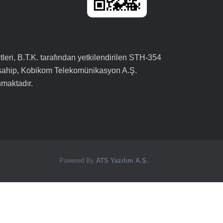
leri, B.T.K. tarafından yetkilendirilen STH-354
 sahip, Kobikom Telekomünikasyon A.Ş.
nmaktadır.
Powered By
ATS Yazılım A.Ş.