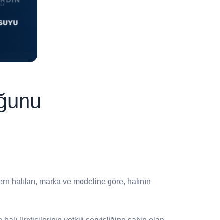
uğunu
ern halıları, marka ve modeline göre, halının
halı üreticilerinin yetkili servisliğine sahip olan