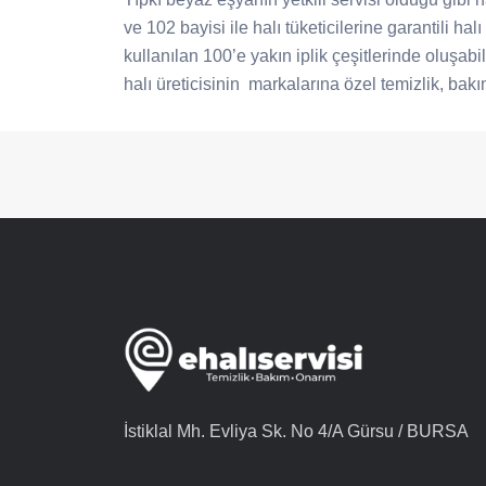
ve 102 bayisi ile halı tüketicilerine garantili h
kullanılan 100’e yakın iplik çeşitlerinde oluş
halı üreticisinin markalarına özel temizlik, bak
İstiklal Mh. Evliya Sk. No 4/A Gürsu / BURSA