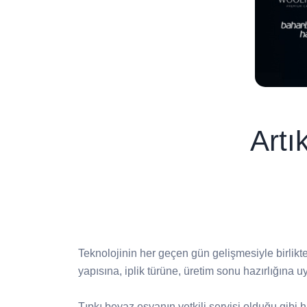
Artı
Teknolojinin her geçen gün gelişmesiyle birlikte
yapısına, iplik türüne, üretim sonu hazırlığına
Tıpkı beyaz eşyanın yetkili servisi olduğu gibi ha