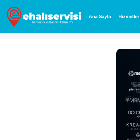
artik-hali-ninda-servisi-oldugunu-biliyor-muydunuz-blog
Ana Sayfa
Hizmetler