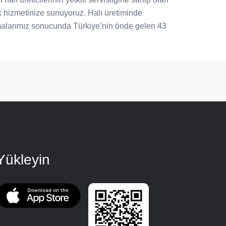
rak hizmetinize sunuyoruz. Halı üretiminde
şmalarımız sonucunda Türkiye’nin önde gelen 43
Yükleyin