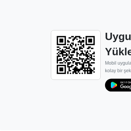
servis ağı oluşturulması.
Dış pazarlarda rakipleriyle boy ölçüşebilece
Misyonumuz
Uygu
Dünya pazarında kalitesini ispat etmiş Türk
Yükl
bakımını yaparak, estetik ve kalitesinden
seviyeye yükseltiyoruz.
Mobil uygula
Bakım ve temizlik işleminin marka sahipleri
kolay bir şek
kapsamında ve güven ortamında gelişmesin
E-Halı Servisi ağı ve hizmetlerinin iç paza
yapılanıyoruz.
Sisteme dahil olan temizlik firmalarının en 
gelişmelerini ve uygun yatırımlara yönelme
sektörün standartlarını oluşturuyoruz.