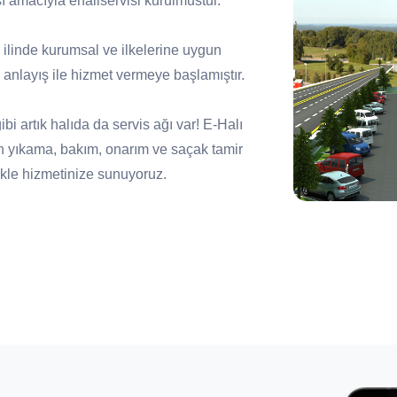
ı amacıyla ehaliservisi kurulmustur.
81 ilinde kurumsal ve ilkelerine uygun
anlayış ile hizmet vermeye başlamıştır.
i artık halıda da servis ağı var! E-Halı
n yıkama, bakım, onarım ve saçak tamir
zlikle hizmetinize sunuyoruz.
ile kaliteli bakım ve temizlik hizmetinin
ını koruyan anlayışı kazanmış servislerin
yen, tüketicilerin tercihi haline gelecek bir