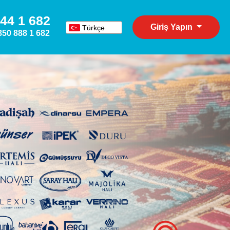
44 1 682
Giriş Yapın
Türkçe
850 888 1 682
English
Español
Deutsch
Русский
عربي