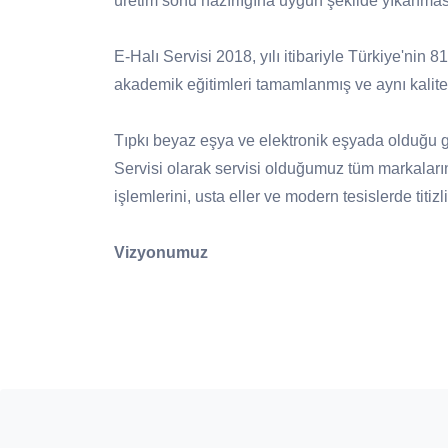
üretim sonu hazırlığına uygun şekilde yıkanmas
E-Halı Servisi 2018, yılı itibariyle Türkiye'nin 
akademik eğitimleri tamamlanmış ve aynı kalite 
Tıpkı beyaz eşya ve elektronik eşyada olduğu gib
Servisi olarak servisi olduğumuz tüm markaları
işlemlerini, usta eller ve modern tesislerde titi
Vizyonumuz
Halı bakımında, doğru ürün ve doğru yöntem 
yayılması.
Üretici firmanın itibarını ve halının markas
desteklenmesi.
Ülke çapında aynı anlayış ve sistem ile yürü