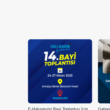
E-Halıservisi Bayi Toplantısı İçin
Gabard