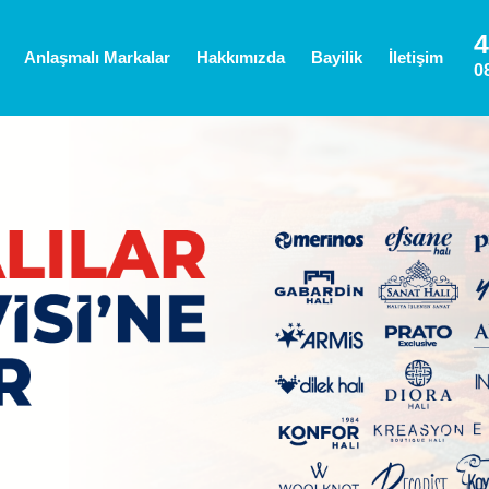
4
Anlaşmalı Markalar
Hakkımızda
Bayilik
İletişim
0