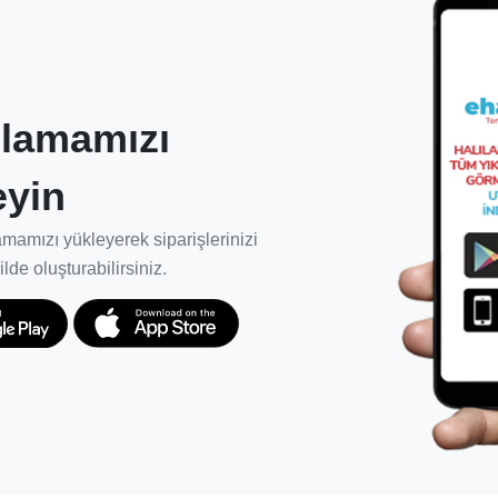
k etkin birliktelikler kurulması.
lamamızı
 halısının, doğru ürün ve metotlarla
eyin
 ödün vermeden kullanım ömrünü en üst
mamızı yükleyerek siparişlerinizi
 ve müşteriler için garanti süresi
ilde oluşturabilirsiniz.
i sağlıyoruz.
rda başarıyla hizmet vermesi için yeniden
kapsamlı şekilde bilgilenmelerini,
lerini desteklemek için ekibimizi kuruyor ve