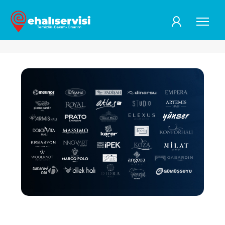
artik-hali-ninda-servisi-oldugunu-biliyor-muydunuz-blog