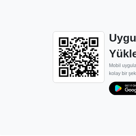
servis ağı oluşturulması.
Dış pazarlarda rakipleriyle boy ölçüşebilece
Misyonumuz
Uygu
Dünya pazarında kalitesini ispat etmiş Türk
Yükl
bakımını yaparak, estetik ve kalitesinden
seviyeye yükseltiyoruz.
Mobil uygula
Bakım ve temizlik işleminin marka sahipleri
kolay bir şek
kapsamında ve güven ortamında gelişmesin
E-Halı Servisi ağı ve hizmetlerinin iç paza
yapılanıyoruz.
Sisteme dahil olan temizlik firmalarının en 
gelişmelerini ve uygun yatırımlara yönelme
sektörün standartlarını oluşturuyoruz.