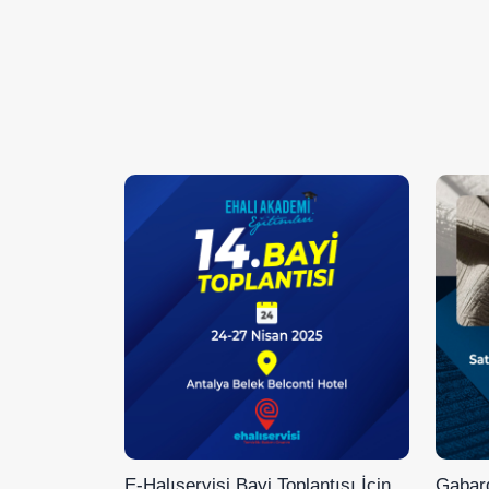
E-Halıservisi Bayi Toplantısı İçin
Gabard