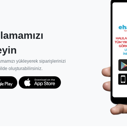
k etkin birliktelikler kurulması.
lamamızı
 halısının, doğru ürün ve metotlarla
eyin
 ödün vermeden kullanım ömrünü en üst
mamızı yükleyerek siparişlerinizi
 ve müşteriler için garanti süresi
ilde oluşturabilirsiniz.
i sağlıyoruz.
rda başarıyla hizmet vermesi için yeniden
kapsamlı şekilde bilgilenmelerini,
lerini desteklemek için ekibimizi kuruyor ve