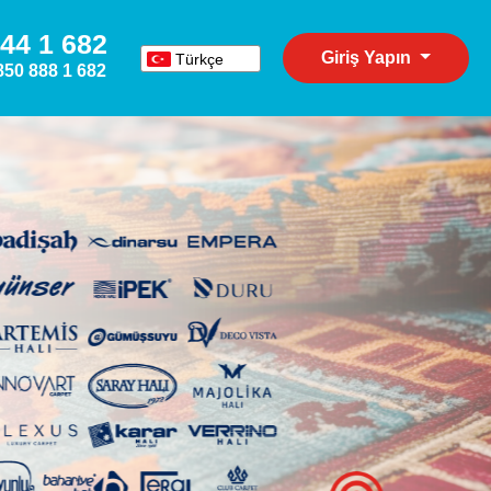
44 1 682
Giriş Yapın
Türkçe
850 888 1 682
English
Español
Deutsch
Русский
عربي