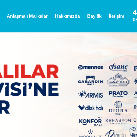
4
Anlaşmalı Markalar
Hakkımızda
Bayilik
İletişim
0