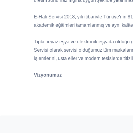
üretim sonu hazırlığına uygun şekilde yıkanmas
E-Halı Servisi 2018, yılı itibariyle Türkiye'nin 
akademik eğitimleri tamamlanmış ve aynı kalite 
Tıpkı beyaz eşya ve elektronik eşyada olduğu gib
Servisi olarak servisi olduğumuz tüm markaları
işlemlerini, usta eller ve modern tesislerde titi
Vizyonumuz
Halı bakımında, doğru ürün ve doğru yöntem 
yayılması.
Üretici firmanın itibarını ve halının markas
desteklenmesi.
Ülke çapında aynı anlayış ve sistem ile yürü