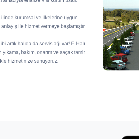
ı amacıyla ehaliservisi kurulmustur.
81 ilinde kurumsal ve ilkelerine uygun
anlayış ile hizmet vermeye başlamıştır.
i artık halıda da servis ağı var! E-Halı
n yıkama, bakım, onarım ve saçak tamir
zlikle hizmetinize sunuyoruz.
ile kaliteli bakım ve temizlik hizmetinin
ını koruyan anlayışı kazanmış servislerin
yen, tüketicilerin tercihi haline gelecek bir