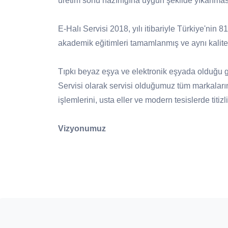
üretim sonu hazırlığına uygun şekilde yıkanmas
E-Halı Servisi 2018, yılı itibariyle Türkiye'nin 
akademik eğitimleri tamamlanmış ve aynı kalite 
Tıpkı beyaz eşya ve elektronik eşyada olduğu gib
Servisi olarak servisi olduğumuz tüm markaları
işlemlerini, usta eller ve modern tesislerde titi
Vizyonumuz
Halı bakımında, doğru ürün ve doğru yöntem 
yayılması.
Üretici firmanın itibarını ve halının markas
desteklenmesi.
Ülke çapında aynı anlayış ve sistem ile yürü