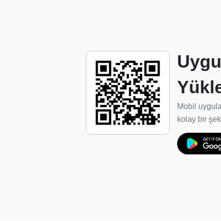
servis ağı oluşturulması.
Dış pazarlarda rakipleriyle boy ölçüşebilece
Misyonumuz
Uygu
Dünya pazarında kalitesini ispat etmiş Türk
Yükl
bakımını yaparak, estetik ve kalitesinden
seviyeye yükseltiyoruz.
Mobil uygula
Bakım ve temizlik işleminin marka sahipleri
kolay bir şek
kapsamında ve güven ortamında gelişmesin
E-Halı Servisi ağı ve hizmetlerinin iç paza
yapılanıyoruz.
Sisteme dahil olan temizlik firmalarının en 
gelişmelerini ve uygun yatırımlara yönelme
sektörün standartlarını oluşturuyoruz.