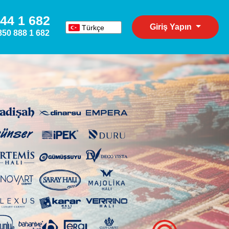
44 1 682
Giriş Yapın
Türkçe
850 888 1 682
English
Español
Deutsch
Русский
عربي