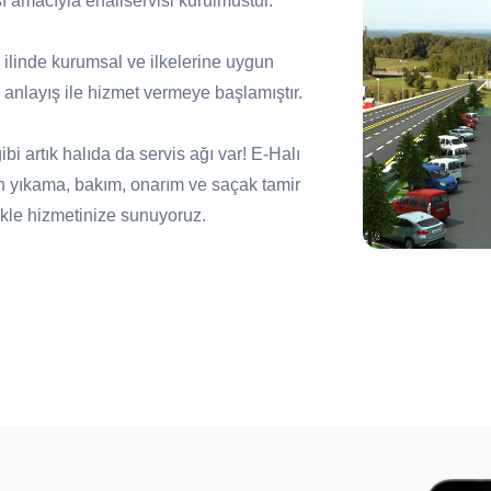
ı amacıyla ehaliservisi kurulmustur.
81 ilinde kurumsal ve ilkelerine uygun
anlayış ile hizmet vermeye başlamıştır.
i artık halıda da servis ağı var! E-Halı
n yıkama, bakım, onarım ve saçak tamir
zlikle hizmetinize sunuyoruz.
ile kaliteli bakım ve temizlik hizmetinin
ını koruyan anlayışı kazanmış servislerin
yen, tüketicilerin tercihi haline gelecek bir