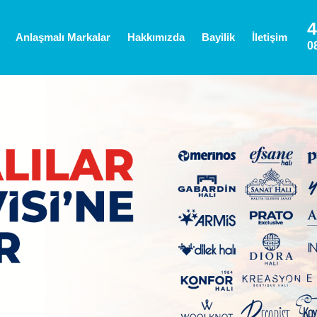
4
Anlaşmalı Markalar
Hakkımızda
Bayilik
İletişim
0