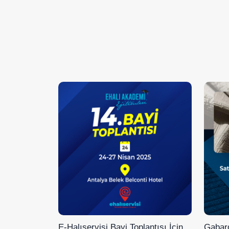
E-Halıservisi Bayi Toplantısı İçin
Gabard