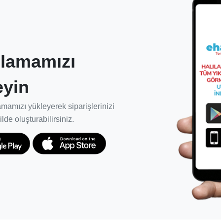
k etkin birliktelikler kurulması.
lamamızı
 halısının, doğru ürün ve metotlarla
eyin
 ödün vermeden kullanım ömrünü en üst
mamızı yükleyerek siparişlerinizi
 ve müşteriler için garanti süresi
ilde oluşturabilirsiniz.
i sağlıyoruz.
rda başarıyla hizmet vermesi için yeniden
kapsamlı şekilde bilgilenmelerini,
lerini desteklemek için ekibimizi kuruyor ve