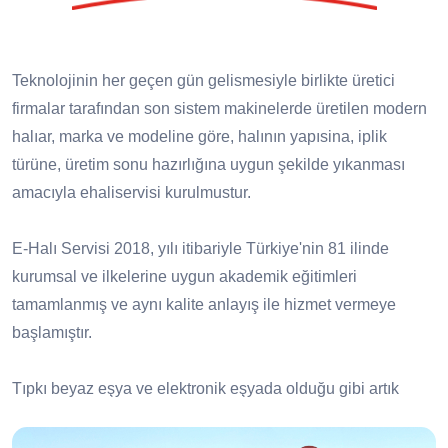
Teknolojinin her geçen gün gelismesiyle birlikte üretici
firmalar tarafından son sistem makinelerde üretilen modern
halıar, marka ve modeline göre, halının yapısina, iplik
türüne, üretim sonu hazırlığına uygun şekilde yıkanması
amacıyla ehaliservisi kurulmustur.
E-Halı Servisi 2018, yılı itibariyle Türkiye'nin 81 ilinde
kurumsal ve ilkelerine uygun akademik eğitimleri
tamamlanmış ve aynı kalite anlayış ile hizmet vermeye
başlamıştır.
Tıpkı beyaz eşya ve elektronik eşyada olduğu gibi artık
halıda da servis ağı var! E-Halı Servisi olarak servisi
olduğumuz tüm markaların yıkama, bakım, onarım ve saçak