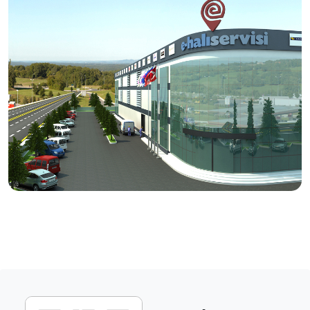
tamir işlemlerini, usta eller ve modern tesislerde titizlikle
hizmetinize sunuyoruz.
Vizyonumuz
Halı bakımında, doğru ürün ve doğru yöntem ile kaliteli
bakım ve temizlik hizmetinin yayılması.
Üretici firmanın itibarını ve halının markasını koruyan
anlayışı kazanmış servislerin desteklenmesi.
Ülke çapında aynı anlayış ve sistem ile yürüyen,
tüketicilerin tercihi haline gelecek bir servis ağı
oluşturulması.
Dış pazarlarda rakipleriyle boy ölçüşebilecek etkin
birliktelikler kurulması.